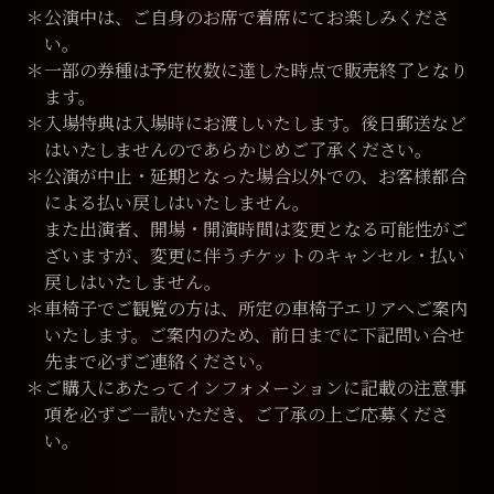
＊公演中は、ご⾃⾝のお席で着席にてお楽しみくださ
い。
＊⼀部の券種は予定枚数に達した時点で販売終了となり
ます。
＊⼊場特典は⼊場時にお渡しいたします。後⽇郵送など
はいたしませんのであらかじめご了承ください。
＊公演が中⽌・延期となった場合以外での、お客様都合
による払い戻しはいたしません。
また出演者、開場・開演時間は変更となる可能性がご
ざいますが、変更に伴うチケットのキャンセル・払い
戻しはいたしません。
＊⾞椅⼦でご観覧の⽅は、所定の⾞椅⼦エリアへご案内
いたします。ご案内のため、前⽇までに下記問い合せ
先まで必ずご連絡ください。
＊ご購⼊にあたってインフォメーションに記載の注意事
項を必ずご⼀読いただき、ご了承の上ご応募くださ
い。