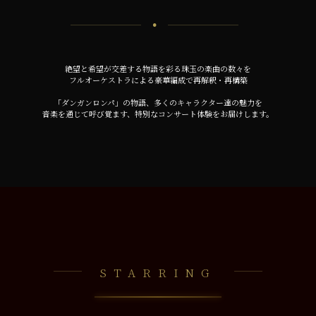
⚫︎
絶望と希望が交差する物語を彩る珠玉の楽曲の数々を
フルオーケストラによる豪華編成で再解釈・再構築
「ダンガンロンパ」の物語、多くのキャラクター達の魅力を
音楽を通じて呼び覚ます、特別なコンサート体験をお届けします。
STARRING