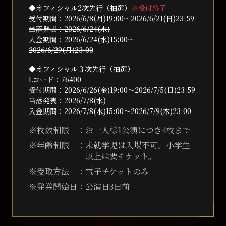
◆オフィシャル2次先⾏（抽選）
※受付終了
受付期間：2026/6/8(⽉)19:00〜2026/6/21(⽇)23:59
当落発表：2026/6/24(⽔)
⼊⾦期間：2026/6/24(⽔)15:00〜
2026/6/29(⽉)23:00
◆オフィシャル３次先⾏（抽選）
Lコード：76400
受付期間：2026/6/26(⾦)19:00〜2026/7/5(⽇)23:59
当落発表：2026/7/8(⽔)
⼊⾦期間：2026/7/8(⽔)15:00〜2026/7/9(⽊)23:00
※枚数制限 ：
お⼀⼈様1公演につき4枚まで
※年齢制限 ：
未就学児は⼊場不可。⼩学⽣
以上は要チケット。
※受取⽅法 ：
電⼦チケットのみ
※発券開始⽇：
公演⽇3⽇前