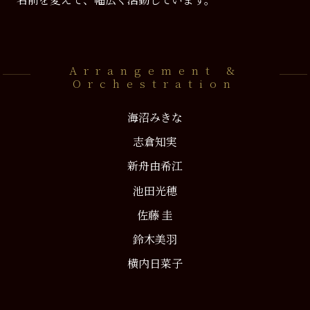
Arrangement &
Orchestration
海沼みきな
志倉知実
新⾈由希江
池⽥光穂
佐藤 圭
鈴⽊美⽻
横内⽇菜⼦