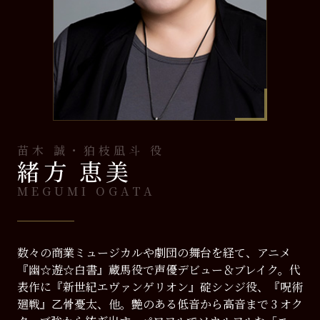
苗木 誠・狛枝凪斗 役
緒方 恵美
MEGUMI OGATA
数々の商業ミュージカルや劇団の舞台を経て、アニメ
『幽☆遊☆白書』蔵馬役で声優デビュー＆ブレイク。代
表作に『新世紀エヴァンゲリオン』碇シンジ役、『呪術
廻戦』乙骨憂太、他。艶のある低音から高音まで 3 オク