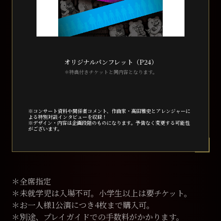
オリジナルパンフレット（P24）
＊特典付きチケットと同内容となります。
※コンサート資料や関係者コメント、作曲家・⾼⽥雅史とアレンジャーに
よる特別対談インタビューを収録！
※デザイン・内容は企画段階のものになります。予告なく変更する可能性
がございます。
＊全席指定
＊未就学児は⼊場不可。⼩学⽣以上は要チケット。
＊お⼀⼈様1公演につき4枚まで購⼊可。
＊別途、プレイガイドでの⼿数料がかかります。