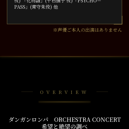
役) 「化物語」(千石撫子 役)「PSYCHO－
PASS」(常守朱役) 他
※声優ご本⼈の出演はありません
OVERVIEW
ダンガンロンパ ORCHESTRA CONCERT
希望と絶望の調べ