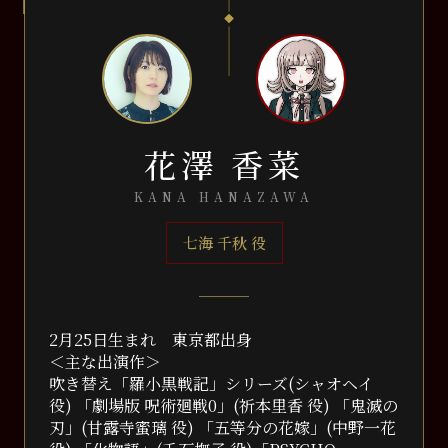
花澤 香菜
KANA HANAZAWA
七海 千秋 役
2月25日生まれ 東京都出身
＜主な出演作＞
吹き替え「羅小黒戦記」シリーズ(シャオヘイ
役) 「劇場版 呪術廻戦0」(祈本里香 役) 「鬼滅の
刃」(甘露寺蜜璃 役) 「五等分の花嫁」(中野一花