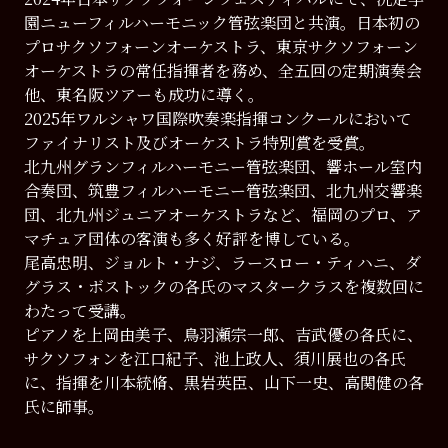
園ニューフィルハーモニック管弦楽団と共演。日本初の
プロサクソフォーンオーケストラ、東京サクソフォーン
オーケストラの常任指揮者を務め、全五回の定期演奏会
他、東名阪ツアーも成功に導く。
2025年ワルシャワ国際吹奏楽指揮コンクールにおいて
ファイナリスト及びオーケストラ特別賞を受賞。
北九州グランフィルハーモニー管弦楽団、響ホール室内
合奏団、筑豊フィルハーモニー管弦楽団、北九州交響楽
団、北九州ジュニアオーケストラなど、福岡のプロ、ア
マチュア団体の客演も多く好評を博している。
尾高忠明、ジョルト・ナジ、ラースロー・ティハニ、ダ
グラス・ボストックの各氏のマスタークラスを複数回に
わたって受講。
ピアノを上岡由美子、鳥羽瀬宗一郎、吉武優の各氏に、
サクソフォンを江口紀子、池上政人、須川展也の各氏
に、指揮を川本統脩、黒岩英臣、山下一史、高関健の各
氏に師事。