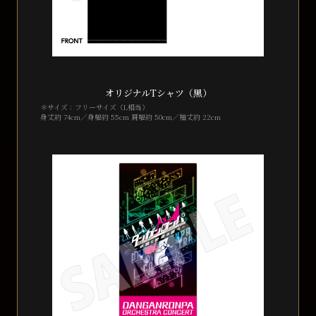
オリジナルTシャツ（黒）
＊サイズ：フリーサイズ（L相当）
身丈約 74cm／身幅約 55cm 肩幅約 50cm／袖丈約 22cm