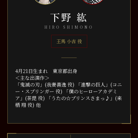
下野 紘
HIRO SHIMONO
王馬 小吉 役
4⽉21⽇⽣まれ 東京都出⾝
＜主な出演作＞
「⻤滅の刃」(我妻善逸 役) 「進撃の巨⼈」(コニ
ー・スプリンガー 役) 「僕のヒーローアカデミ
ア」(荼毘 役) 「うたの☆プリンスさまっ♪」(来
栖 翔 役) 他